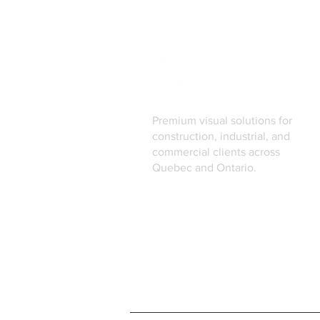
Premium visual solutions for
construction, industrial, and
commercial clients across
Quebec and Ontario.