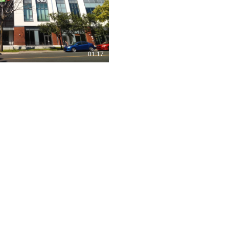
Play Video
01:17