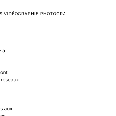
S
VIDÉOGRAPHIE
PHOTOGRAPHIE
MARIAGES
e à
sont
s réseaux
és aux
es,