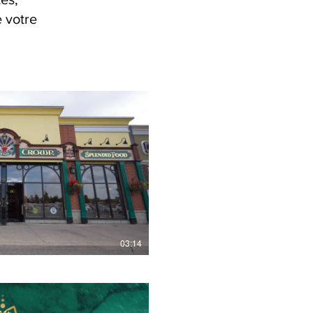
e votre
Play Video
03:14