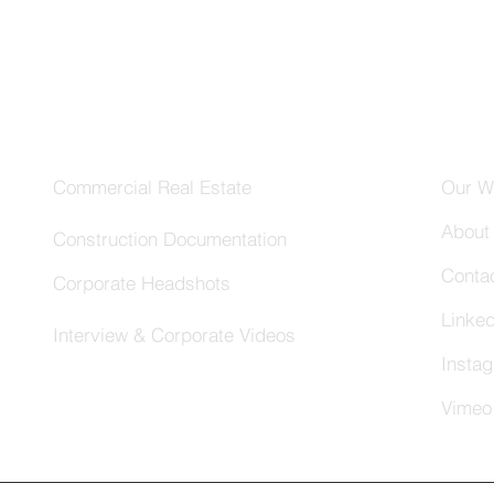
Services
Com
Commercial Real Estate
Our W
About
Construction Documentation
Conta
Corporate Headshots
Linked
Interview & Corporate Videos
Insta
Vimeo