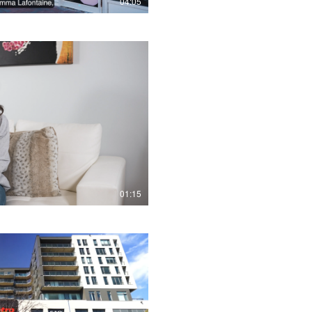
04:05
Play Video
01:15