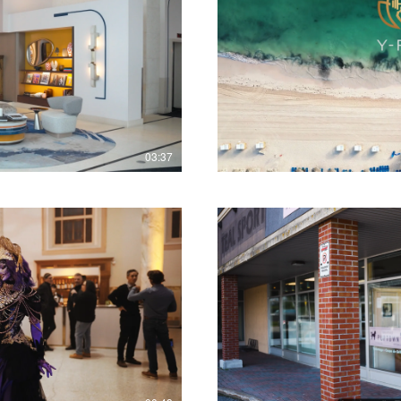
lay Video
03:37
lay Video