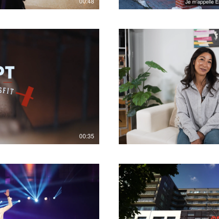
00:48
lay Video
00:35